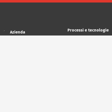
Processi e tecnologie
Azienda
Ciclo produttivo
Qualità
Materie prime
Sostenibilità
Meccanica interna
Contatti
Stampaggio a caldo
Lavorazioni meccani
Assemblaggi e test
Servizi in outsourcin
Logistica e distribuz