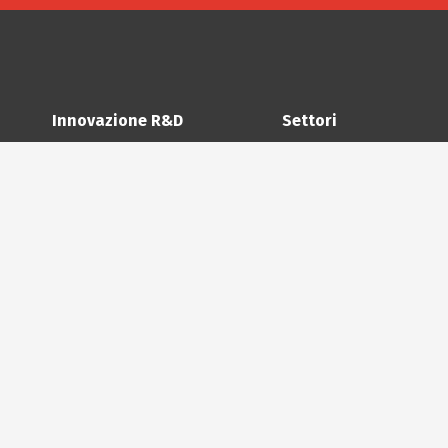
Innovazione R&D
Settori
Analisi di fattibilità
HVAC
Progettazione
Valvole industriali e
Prototipazione
Valvole per reti gas
Medicale
che
Automotive
Macchine agricole 
g
Veicoli industriali
ione
Sistemi antincendi