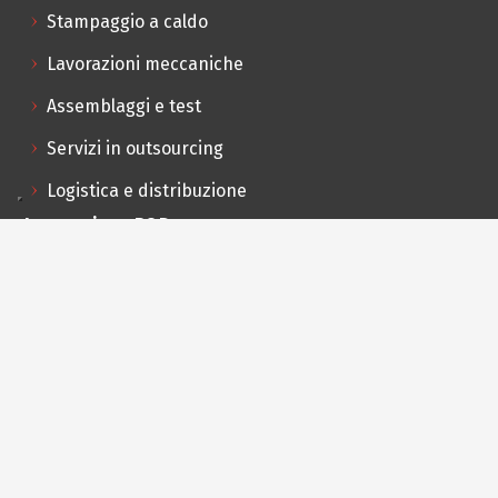
Stampaggio a caldo
Lavorazioni meccaniche
Assemblaggi e test
Servizi in outsourcing
Logistica e distribuzione
Innovazione R&D
Analisi di fattibilità
Progettazione
Prototipazione
Settori
HVAC
Valvole industriali e di
sicurezza